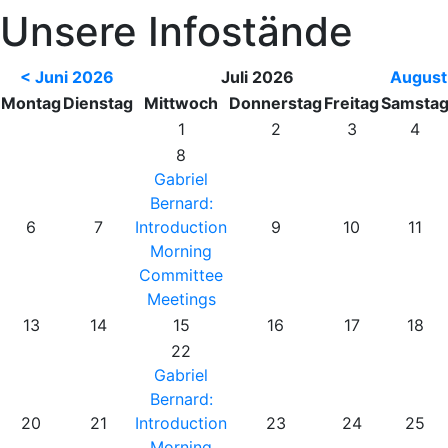
Unsere Infostände
< Juni 2026
Juli 2026
August
Mo
ntag
Di
enstag
Mi
ttwoch
Do
nnerstag
Fr
eitag
Sa
msta
1
2
3
4
8
Gabriel
Bernard:
6
7
Introduction
9
10
11
Morning
Committee
Meetings
13
14
15
16
17
18
22
Gabriel
Bernard:
20
21
Introduction
23
24
25
Morning