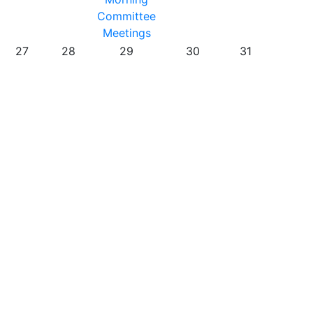
Committee
Meetings
27
28
29
30
31
2016-12-23
(Freitag)
Large conference
Curabitur a felis in nunc fringilla tristique. Morbi mattis
ullamcorper velit. Phasellus gravida semper nisi. Nullam vel
sem. Pellentesque libero tortor, tincidunt et, tincidunt eget,
semper nec, quam. Sed hendrerit. Morbi ac felis. Nunc
egestas, augue at pellentesque laoreet.
Weiterlesen …
2017-02-15
(Mittwoch)
Workshop: The Future of the Web