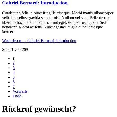
Gabriel Bernard: Introduction
Curabitur a felis in nunc fringilla tristique. Morbi mattis ullamcorper
velit. Phasellus gravida semper nisi. Nullam vel sem. Pellentesque
libero tortor, tincidunt et, tincidunt eget, semper nec, quam. Sed
hendrerit. Morbi ac felis. Nunc egestas, augue at pellentesque
laoreet.
Weiterlesen …
Gabriel Bernard: Introduction
Seite 1 von 769
1
2
3
4
5
6
7
Vorwärts
Ende
Rückruf gewünscht?