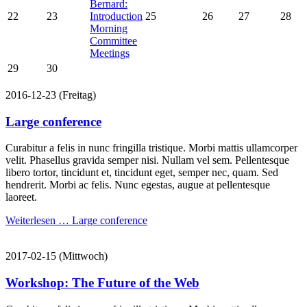
Bernard:
22
23
Introduction
25
26
27
28
Morning
Committee
Meetings
29
30
2016-12-23
(Freitag)
Large conference
Curabitur a felis in nunc fringilla tristique. Morbi mattis ullamcorper
velit. Phasellus gravida semper nisi. Nullam vel sem. Pellentesque
libero tortor, tincidunt et, tincidunt eget, semper nec, quam. Sed
hendrerit. Morbi ac felis. Nunc egestas, augue at pellentesque
laoreet.
Weiterlesen …
Large conference
2017-02-15
(Mittwoch)
Workshop: The Future of the Web