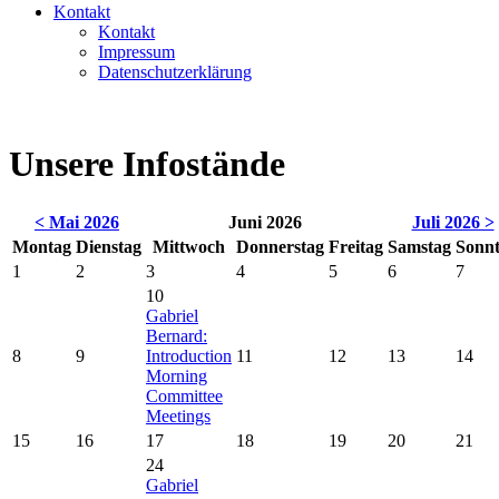
Kontakt
Kontakt
Impressum
Datenschutzerklärung
Unsere Infostände
< Mai 2026
Juni 2026
Juli 2026 >
Mo
ntag
Di
enstag
Mi
ttwoch
Do
nnerstag
Fr
eitag
Sa
mstag
So
nn
1
2
3
4
5
6
7
10
Gabriel
Bernard:
8
9
Introduction
11
12
13
14
Morning
Committee
Meetings
15
16
17
18
19
20
21
24
Gabriel