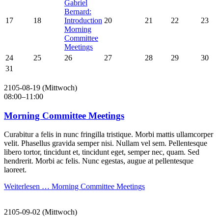
Gabriel
Bernard:
17
18
Introduction
20
21
22
23
Morning
Committee
Meetings
24
25
26
27
28
29
30
31
2105-08-19
(Mittwoch)
08:00–11:00
Morning Committee Meetings
Curabitur a felis in nunc fringilla tristique. Morbi mattis ullamcorper
velit. Phasellus gravida semper nisi. Nullam vel sem. Pellentesque
libero tortor, tincidunt et, tincidunt eget, semper nec, quam. Sed
hendrerit. Morbi ac felis. Nunc egestas, augue at pellentesque
laoreet.
Weiterlesen …
Morning Committee Meetings
2105-09-02
(Mittwoch)