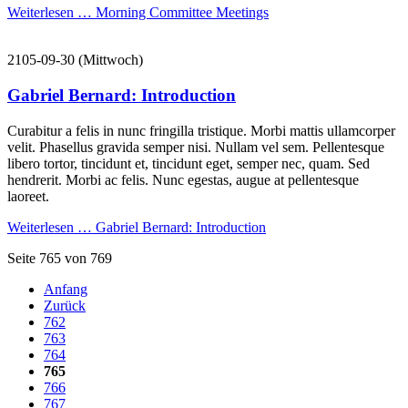
Weiterlesen …
Morning Committee Meetings
2105-09-30
(Mittwoch)
Gabriel Bernard: Introduction
Curabitur a felis in nunc fringilla tristique. Morbi mattis ullamcorper
velit. Phasellus gravida semper nisi. Nullam vel sem. Pellentesque
libero tortor, tincidunt et, tincidunt eget, semper nec, quam. Sed
hendrerit. Morbi ac felis. Nunc egestas, augue at pellentesque
laoreet.
Weiterlesen …
Gabriel Bernard: Introduction
Seite 765 von 769
Anfang
Zurück
762
763
764
765
766
767