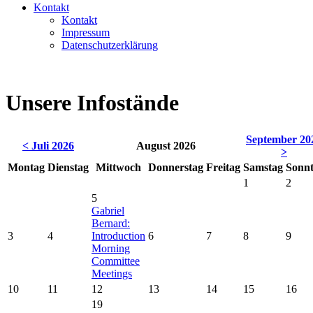
Kontakt
Kontakt
Impressum
Datenschutzerklärung
Unsere Infostände
September 20
< Juli 2026
August 2026
>
Mo
ntag
Di
enstag
Mi
ttwoch
Do
nnerstag
Fr
eitag
Sa
mstag
So
nn
1
2
5
Gabriel
Bernard:
3
4
Introduction
6
7
8
9
Morning
Committee
Meetings
10
11
12
13
14
15
16
19