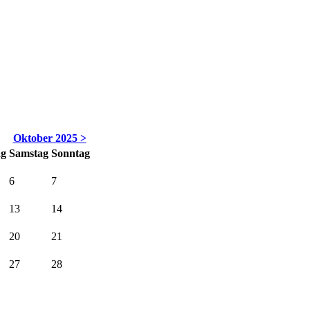
Oktober 2025 >
ag
Sa
mstag
So
nntag
6
7
13
14
20
21
27
28