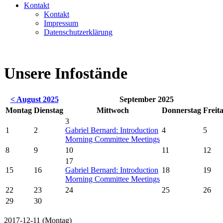
Kontakt
Kontakt
Impressum
Datenschutzerklärung
Unsere Infostände
< August 2025
September 2025
Mo
ntag
Di
enstag
Mi
ttwoch
Do
nnerstag
Fr
eit
3
1
2
Gabriel Bernard: Introduction
4
5
Morning Committee Meetings
8
9
10
11
12
17
15
16
Gabriel Bernard: Introduction
18
19
Morning Committee Meetings
22
23
24
25
26
29
30
2017-12-11
(Montag)