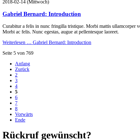
2018-02-14
(Mittwoch)
Gabriel Bernard: Introduction
Curabitur a felis in nunc fringilla tristique. Morbi mattis ullamcorper 
Morbi ac felis. Nunc egestas, augue at pellentesque laoreet.
Weiterlesen …
Gabriel Bernard: Introduction
Seite 5 von 769
Anfang
Zurück
2
3
4
5
6
7
8
Vorwärts
Ende
Rückruf gewünscht?