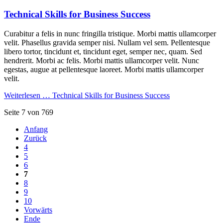
Technical Skills for Business Success
Curabitur a felis in nunc fringilla tristique. Morbi mattis ullamcorper
velit. Phasellus gravida semper nisi. Nullam vel sem. Pellentesque
libero tortor, tincidunt et, tincidunt eget, semper nec, quam. Sed
hendrerit. Morbi ac felis. Morbi mattis ullamcorper velit. Nunc
egestas, augue at pellentesque laoreet. Morbi mattis ullamcorper
velit.
Weiterlesen …
Technical Skills for Business Success
Seite 7 von 769
Anfang
Zurück
4
5
6
7
8
9
10
Vorwärts
Ende