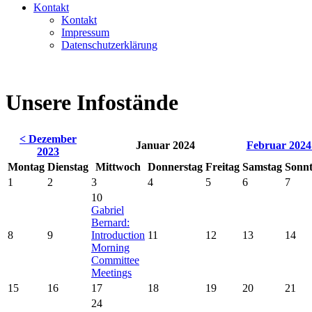
Kontakt
Kontakt
Impressum
Datenschutzerklärung
Unsere Infostände
< Dezember
Januar 2024
Februar 2024
2023
Mo
ntag
Di
enstag
Mi
ttwoch
Do
nnerstag
Fr
eitag
Sa
mstag
So
nn
1
2
3
4
5
6
7
10
Gabriel
Bernard:
8
9
Introduction
11
12
13
14
Morning
Committee
Meetings
15
16
17
18
19
20
21
24